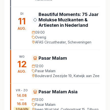
DI
Beautiful Moments: 75 Jaar
11
Molukse Muzikanten &
Artiesten in Nederland
AUG.
09:00
Overig
AFAS Circustheater, Scheveningen
WO
Pasar Malam
12
12:00
Pasar Malam
AUG.
Boulevard Zeezijde 19, Katwijk aan Zee
VR - ZO
Pasar Malam Asia
14.08
—
13:00
16.08
Pasar Malam
3
DAGEN
Ireen Wüst Hal, Curlingstraat 15, Tilburg