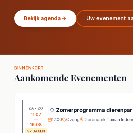
Bekijk agenda
Uw evenement a
BINNENKORT
Aankomende Evenementen
ZA - ZO
Zomerprogramma dierenpark
11.07
—
12:00
Overig
Dierenpark Taman Indone
16.08
37
DAGEN