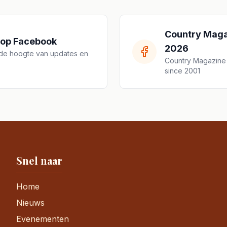
Country Maga
 op Facebook
2026
p de hoogte van updates en
Country Magazine f
since 2001
Snel naar
Home
Nieuws
Evenementen