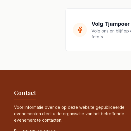
Volg Tjampoer
Volg ons en blijf o
foto's.
Contact
Voor informatie over de op deze website gepubliceerde
evenementen dient u de organisatie van het betreffende
evenement te contacten.