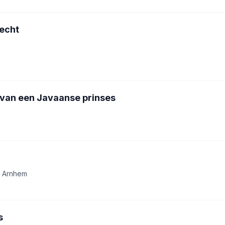
echt
van een Javaanse prinses
B Arnhem
s