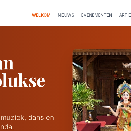
WELKOM
NIEUWS
EVENEMENTEN
ARTI
an
olukse
, muziek, dans en
enda.