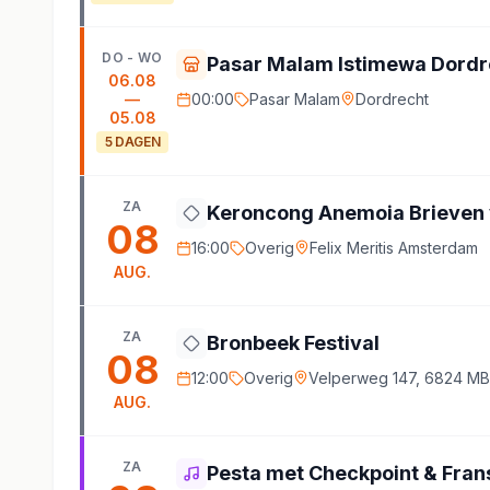
DO - WO
Pasar Malam Istimewa Dordr
06.08
—
00:00
Pasar Malam
Dordrecht
05.08
5
DAGEN
ZA
Keroncong Anemoia Brieven 
08
16:00
Overig
Felix Meritis Amsterdam
AUG.
ZA
Bronbeek Festival
08
12:00
Overig
Velperweg 147, 6824 M
AUG.
ZA
Pesta met Checkpoint & Fran