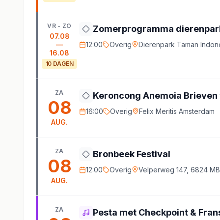
VR - ZO
Zomerprogramma dierenpark
07.08
—
12:00
Overig
Dierenpark Taman Indone
16.08
10
DAGEN
ZA
Keroncong Anemoia Brieven 
08
16:00
Overig
Felix Meritis Amsterdam
AUG.
ZA
Bronbeek Festival
08
12:00
Overig
Velperweg 147, 6824 M
AUG.
ZA
Pesta met Checkpoint & Fran