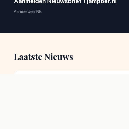
Aanmelden Nieuwsbrief Tjampoer.nl
Aanmelden NB
Laatste Nieuws
26 juli 2026
Pasar malam Asi
15-16- augustu
Mooie Pasar Malam Asi