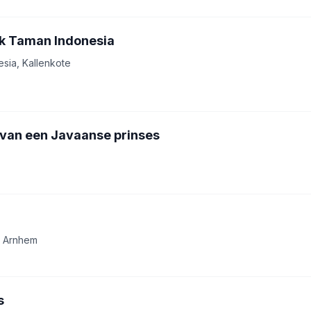
 Taman Indonesia
sia, Kallenkote
van een Javaanse prinses
B Arnhem
s