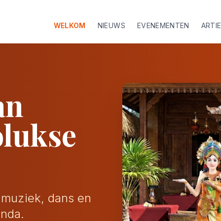
WELKOM
NIEUWS
EVENEMENTEN
ARTI
an
olukse
, muziek, dans en
enda.