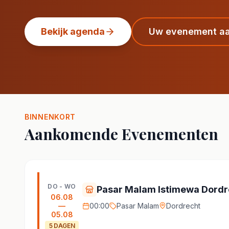
Bekijk agenda
Uw evenement a
BINNENKORT
Aankomende Evenementen
DO - WO
Pasar Malam Istimewa Dordr
06.08
—
00:00
Pasar Malam
Dordrecht
05.08
5
DAGEN