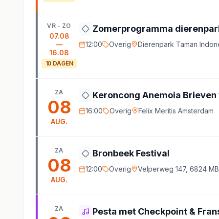
VR - ZO
Zomerprogramma dierenpark
07.08
—
12:00
Overig
Dierenpark Taman Indone
16.08
10
DAGEN
ZA
Keroncong Anemoia Brieven 
08
16:00
Overig
Felix Meritis Amsterdam
AUG.
ZA
Bronbeek Festival
08
12:00
Overig
Velperweg 147, 6824 M
AUG.
ZA
Pesta met Checkpoint & Fran