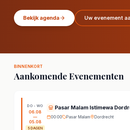
Bekijk agenda
Uw evenement a
BINNENKORT
Aankomende Evenementen
DO - WO
Pasar Malam Istimewa Dordr
06.08
—
00:00
Pasar Malam
Dordrecht
05.08
5
DAGEN