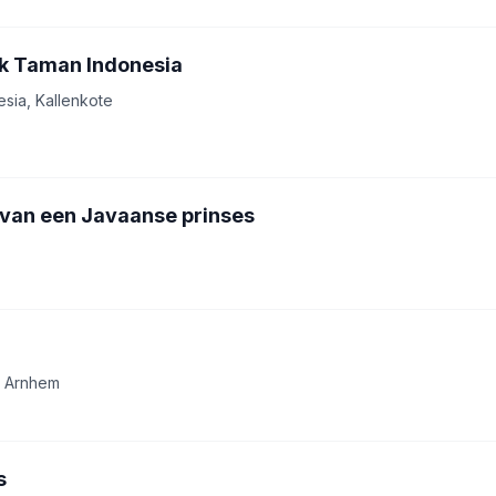
 Taman Indonesia
sia, Kallenkote
van een Javaanse prinses
B Arnhem
s