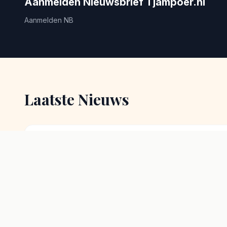
Aanmelden Nieuwsbrief Tjampoer.nl
Aanmelden NB
Laatste Nieuws
2 augustus 2026
Pasar malam Asi
15-16- augustu
Mooie Pasar Malam Asi