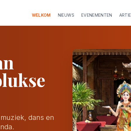
WELKOM
NIEUWS
EVENEMENTEN
ARTI
an
olukse
, muziek, dans en
enda.