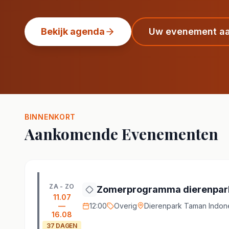
Bekijk agenda
Uw evenement a
BINNENKORT
Aankomende Evenementen
ZA - ZO
Zomerprogramma dierenpark
11.07
—
12:00
Overig
Dierenpark Taman Indone
16.08
37
DAGEN