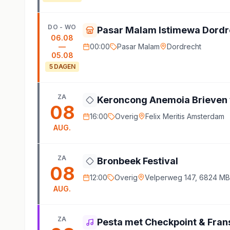
DO - WO
Pasar Malam Istimewa Dordr
06.08
—
00:00
Pasar Malam
Dordrecht
05.08
5
DAGEN
ZA
Keroncong Anemoia Brieven 
08
16:00
Overig
Felix Meritis Amsterdam
AUG.
ZA
Bronbeek Festival
08
12:00
Overig
Velperweg 147, 6824 M
AUG.
ZA
Pesta met Checkpoint & Fran