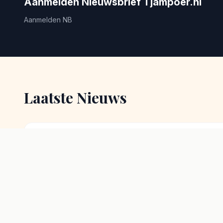
Aanmelden Nieuwsbrief Tjampoer.nl
Aanmelden NB
Laatste Nieuws
26 juli 2026
Pasar malam Asi
15-16- augustu
Mooie Pasar Malam Asi