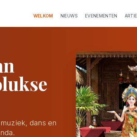
WELKOM
NIEUWS
EVENEMENTEN
ARTI
an
olukse
, muziek, dans en
enda.