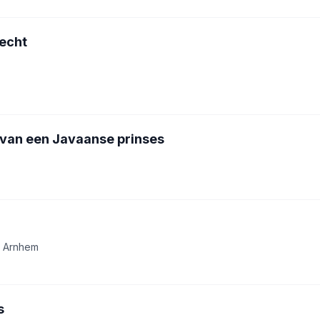
echt
van een Javaanse prinses
B Arnhem
s